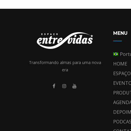
MENU
Port
Transformando almas para uma nova
HOME
era
ESPAÇO
EVENT
PRODU
AGEND
DEPOI
PODCA